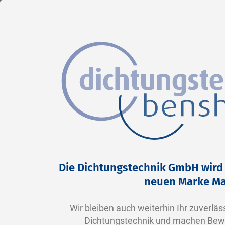
DE
Direkt
Home
Produkte
Spezialdichtungen
Plattenmaterial
zum
Plattenmaterial
Inhalt
Die Dichtungstechnik GmbH wird 
Demnächst verfügbar!
neuen Marke Ma
Sie benötigen Plattenmaterial?
Wir bleiben auch weiterhin Ihr zuverläss
Hier finden Sie demnächst eine Auswahl verschiedenster Platten in Stan
Dichtungstechnik und machen Bewä