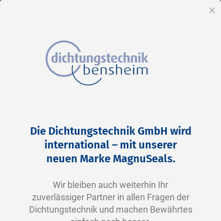
DE
Sc
Direkt
Kundenlogin
zum
Die Dichtungstechnik GmbH wird
Inhalt
Registrierte Kunden
international – mit unserer
neuen Marke MagnuSeals.
Wenn Sie ein Konto haben, melden Sie sich mit Ihrer
E-Mail-Adresse an.
Wir bleiben auch weiterhin Ihr
zuverlässiger Partner in allen Fragen der
E-Mail
Dichtungstechnik und machen Bewährtes