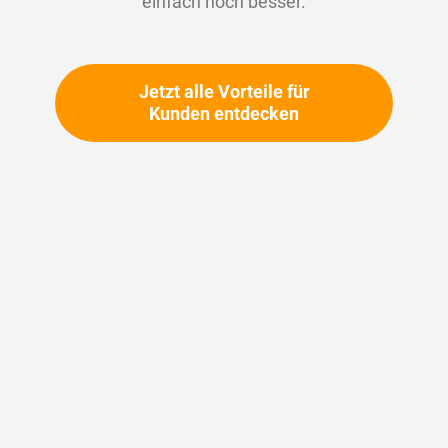
einfach noch besser.
Passwort
Jetzt alle Vorteile für
Kunden entdecken
Passwort anzeigen
Anti-Roboter-Verifizierung
Hier klicken
Friendly
Captcha ⇗
Anmelden
Passwort anfordern?
Zugang beantragen