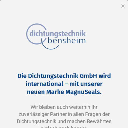
DE
Sc
Direkt
Kundenlogin
zum
Die Dichtungstechnik GmbH wird
Inhalt
Registrierte Kunden
international – mit unserer
neuen Marke MagnuSeals.
Wenn Sie ein Konto haben, melden Sie sich mit Ihrer
E-Mail-Adresse an.
Wir bleiben auch weiterhin Ihr
zuverlässiger Partner in allen Fragen der
E-Mail
Dichtungstechnik und machen Bewährtes