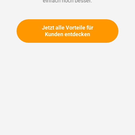
einfach noch besser.
Passwort
Jetzt alle Vorteile für
Kunden entdecken
Passwort anzeigen
Anti-Roboter-Verifizierung
Hier klicken
Friendly
Captcha ⇗
Anmelden
Passwort anfordern?
Zugang beantragen