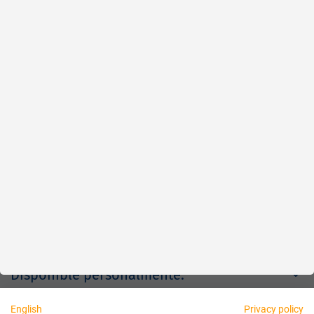
Rápido
Fiable
Justo
Acerca de nosotros
Aviso legal
Disponible personalmente:
English
Privacy policy