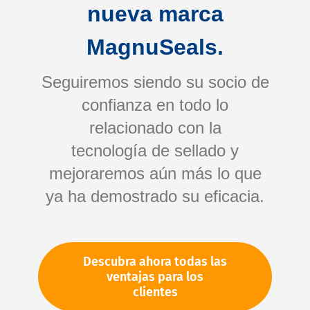
nueva marca
MagnuSeals.
Seguiremos siendo su socio de
confianza en todo lo
relacionado con la
tecnología de sellado y
Saltar
mejoraremos aún más lo que
al
comienzo
ya ha demostrado su eficacia.
de
Su número de artículo:
la
No especificado
galería
Número de artículo
83351
Descubra ahora todas las
de
ventajas para los
imágenes
clientes
Por favor, inicie sesión
Su precio: