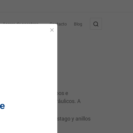
Acerca de nosotros
Contacto
Blog
Cerrar
 la seguridad de los equipos e
lidad de los sistemas hidráulicos. A
e
mportantes.
 sellos de pistón, de vástago y anillos
e eje y juntas planas.