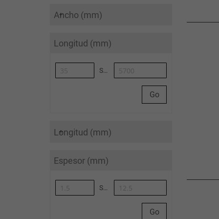
Ancho (mm)
Longitud (mm)
Synoa_AlgoliaArticleList-to
Go
Longitud (mm)
Espesor (mm)
Synoa_AlgoliaArticleList-to
Go