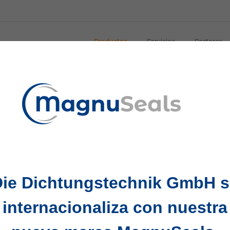
Productos
Servicios
Sectores
ulica: sectores y soluciones
uegan un papel crucial para garantizar el funcionamiento y
llado adecuada es esencial para el rendimiento y la durabi
Die Dichtungstechnik GmbH s
aciones típicas y los sectores donde son especialmente i
internacionaliza con nuestra
ntienen la presión y evitan fugas. Se utilizan comúnmente
da de fluido y mantienen la presión. Se utilizan retenes d