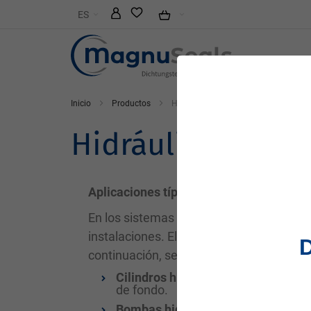
Ir
ES
al
contenido
Inicio
Productos
Hidráulica
Hidráulica
Aplicaciones típicas de sellado en hidrá
En los sistemas hidráulicos, los sellos j
instalaciones. Elegir la aplicación de se
continuación, se detallan algunas aplic
Cilindros hidráulicos:
Los sellos ma
de fondo.
Bombas hidráulicas:
Evitan la pérdi