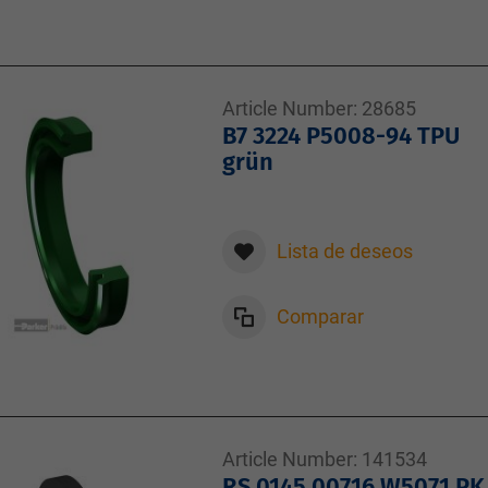
Article Number:
28685
B7 3224 P5008-94 TPU
grün
Lista de deseos
Comparar
Article Number:
141534
RS 0145 00716 W5071 PK