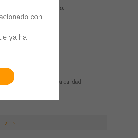
smisión segura del fluido.
lacionado con
 y evitan fugas.
ue ya ha
ntes.
sitan sellado fiable.
namiento eficiente.
ta industria.
luciones de sellado de alta calidad
3