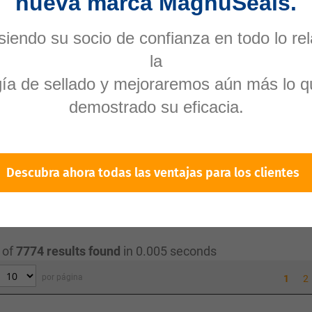
nueva marca MagnuSeals.
anguera y de conexión evitan fugas y garantizan una tran
iendo su socio de confianza en todo lo re
válvula y los retenes permiten un control preciso del flujo
la
e sellado precisas y confiables en hidráulica:
gía de sellado y mejoraremos aún más lo q
n frenos, dirección y suspensión requieren sellos resiste
demostrado su eficacia.
 otras máquinas trabajan en condiciones extremas y nece
agrícola necesitan sellos de alta calidad para un funcio
abilidad son esenciales en los sistemas hidráulicos de es
Descubra ahora todas las ventajas para los clientes
iencia y larga vida útil del sistema hidráulico. Explore so
r.
 of
7774
results found
in 0.005 seconds
por página
1
2