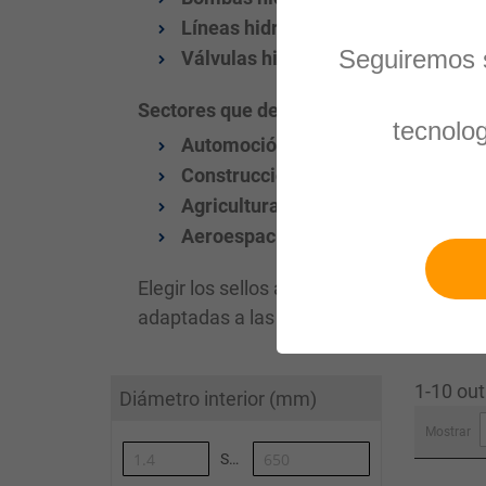
Líneas hidráulicas:
Las juntas de m
Seguiremos s
Válvulas hidráulicas:
Las juntas de 
Sectores que dependen de aplicaciones d
tecnolo
Automoción:
Sistemas hidráulicos e
Construcción:
Excavadoras, grúas y
Agricultura:
Tractores y maquinaria 
Aeroespacial:
Máxima precisión y fi
Elegir los sellos adecuados garantiza efic
adaptadas a las necesidades de su secto
1-10 out
Diámetro interior (mm)
Mostrar
Synoa_AlgoliaArticleList-to