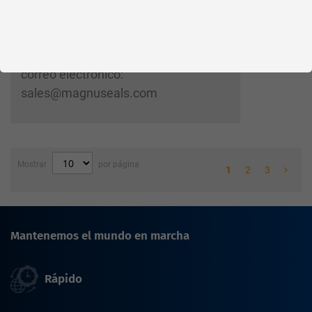
Por favor solicite este artículo por
correo electrónico:
sales@magnuseals.com
Mostrar
por página
1
2
3
Mantenemos el mundo en marcha
Rápido