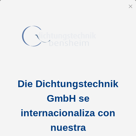
ES
Ce
Ir
Inicio
Servicios
Servicio de análisis
al
contenido
Die Dichtungstechnik
GmbH se
internacionaliza con
nuestra