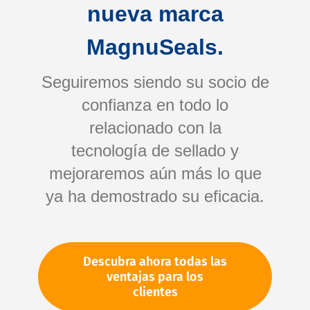
nueva marca
componentes impresos en 3D
o
piezas según
plano
, ofrecemos soluciones a medida para
MagnuSeals.
aplicaciones específicas y entornos exigentes.
Benefíciese de la tecnología de fabricación
Seguiremos siendo su socio de
más avanzada, materiales de alta calidad y
confianza en todo lo
nuestra amplia experiencia en tecnología de
relacionado con la
sellado.
tecnología de sellado y
mejoraremos aún más lo que
ya ha demostrado su eficacia.
Mantenemos el mundo en marcha
Descubra ahora todas las
ventajas para los
Rápido
clientes