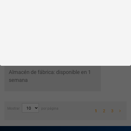
Por favor, inicie
Su precio:
sesión
Todos los precios más IVA y gastos de envío
Por favor solicite este artículo por
correo electrónico:
sales@magnuseals.com
Almacén de fábrica: disponible en 1
semana
Mostrar
por página
1
2
3