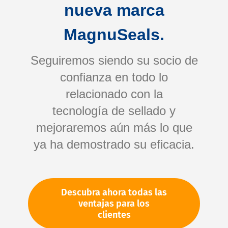
nueva marca
En el caso de los productos que no se encuentran en
stock, recibirá una confirmación de pedido por
MagnuSeals.
separado con el plazo de entrega previsto.
Seguiremos siendo su socio de
Gastos de envío
confianza en todo lo
relacionado con la
Para pedidos a partir de 40 euros dentro de
tecnología de sellado y
Alemania, cobramos una tarifa plana de envío de 8
mejoraremos aún más lo que
euros.
ya ha demostrado su eficacia.
Le rogamos que comprenda que para pedidos de
hasta 40 euros debemos aplicar un recargo por
cantidad mínima de 35 euros, además de los gastos
de envío. Los gastos de envío al extranjero pueden
Descubra ahora todas las
variar y se indican en la confirmación del pedido que
ventajas para los
se envía por separado.
clientes