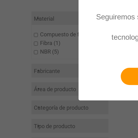
Seguiremos s
1-10 out
Material
Mostrar
Compuesto de fibra
1
tecnolo
Fibra
1
NBR
5
Fabricante
Área de producto
Categoría de producto
Tipo de producto