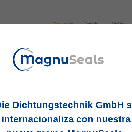
Productos
Servicios
Sectores
ante medios técnicos
ento óptimos de las soluciones de sellado, nuestra gam
alta calidad. Estos productos están especialmente diseña
Die Dichtungstechnik GmbH s
o, y contribuyen al funcionamiento fiable y la durabilidad
internacionaliza con nuestra
uciones de sellado permite realizar trabajos técnicos de 
al.