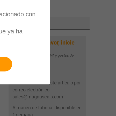
lacionado con
3
ue ya ha
Por favor, inicie
Su precio:
sesión
Todos los precios más IVA y gastos de
envío
Por favor solicite este artículo por
correo electrónico:
sales@magnuseals.com
Almacén de fábrica: disponible en
1 semana