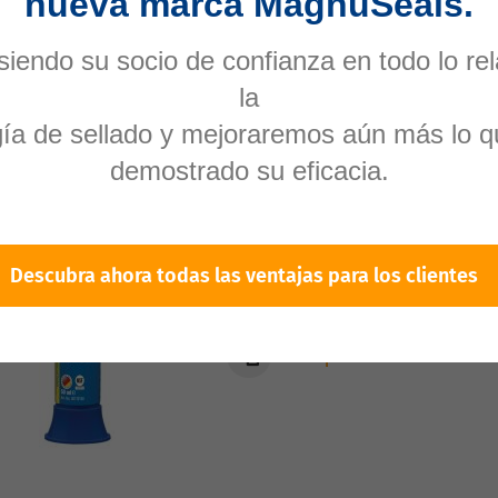
nueva marca MagnuSeals.
iendo su socio de confianza en todo lo re
 of
239
results found
in 0.001 seconds
la
por página
1
2
gía de sellado y mejoraremos aún más lo q
demostrado su eficacia.
Article Number:
146508
AN 301-70
Descubra ahora todas las ventajas para los clientes
Lista de deseos
Comparar