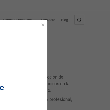
Acerca de nosotros
Contacto
Blog
Cerrar
a ofrece una amplia selección de
dos para aplicaciones técnicas en la
e
 de los sistemas de sellado.
forma eficiente, segura y profesional,