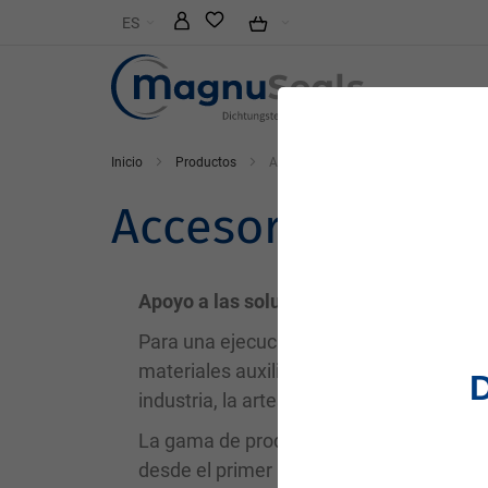
Ir
ES
al
contenido
Inicio
Productos
Accesorios
Accesorios
Apoyo a las soluciones de sellado medi
Para una ejecución, montaje y mantenimi
materiales auxiliares y consumibles de 
industria, la artesanía y el mantenimient
La gama de productos auxiliares para sol
desde el primer paso hasta el sellado fin