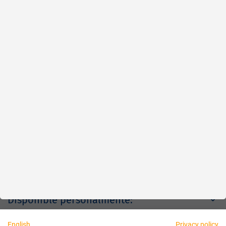
Rápido
Fiable
Justo
Acerca de nosotros
Aviso legal
Disponible personalmente:
English
Privacy policy