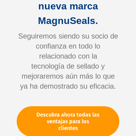
nueva marca
MagnuSeals.
Seguiremos siendo su socio de
confianza en todo lo
relacionado con la
tecnología de sellado y
Saltar
mejoraremos aún más lo que
al
comienzo
ya ha demostrado su eficacia.
de
Su número de artículo:
la
No especificado
galería
Número de artículo
10861
Descubra ahora todas las
de
ventajas para los
imágenes
clientes
Por favor, inicie sesión
Su precio: