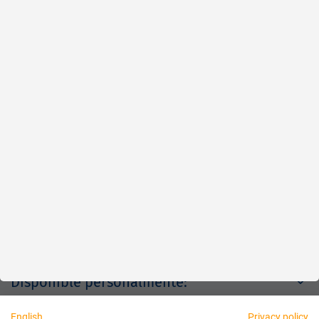
Rápido
Fiable
Justo
Acerca de nosotros
Aviso legal
Disponible personalmente:
English
Privacy policy