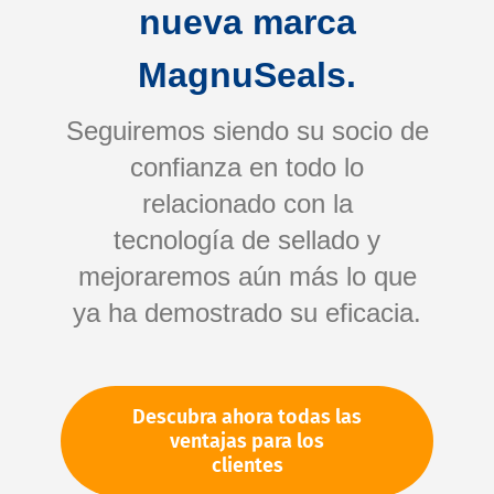
nueva marca
MagnuSeals.
Seguiremos siendo su socio de
confianza en todo lo
relacionado con la
tecnología de sellado y
Saltar
mejoraremos aún más lo que
al
comienzo
ya ha demostrado su eficacia.
de
Su número de artículo:
la
No especificado
galería
Número de artículo
10881
Descubra ahora todas las
de
ventajas para los
imágenes
clientes
Por favor, inicie sesión
Su precio: