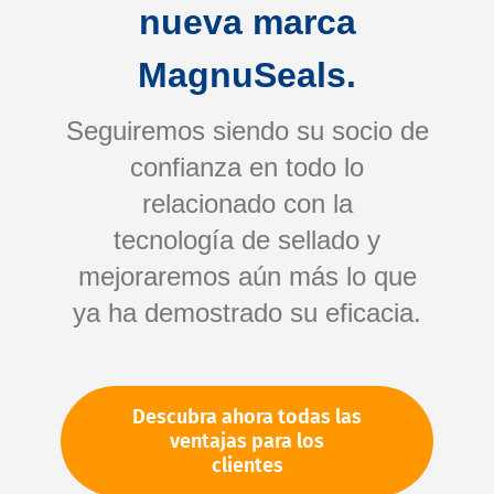
nueva marca
MagnuSeals.
Seguiremos siendo su socio de
confianza en todo lo
relacionado con la
tecnología de sellado y
Saltar
mejoraremos aún más lo que
al
comienzo
ya ha demostrado su eficacia.
de
Su número de artículo:
la
No especificado
galería
Número de artículo
10918
Descubra ahora todas las
de
ventajas para los
imágenes
clientes
Por favor, inicie sesión
Su precio: