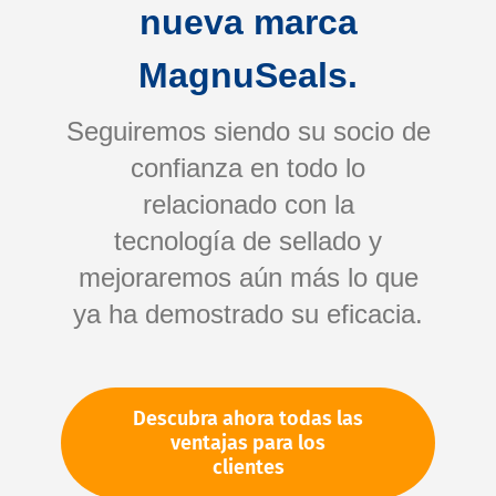
nueva marca
MagnuSeals.
Seguiremos siendo su socio de
confianza en todo lo
relacionado con la
tecnología de sellado y
Saltar
mejoraremos aún más lo que
al
comienzo
ya ha demostrado su eficacia.
de
Su número de artículo:
la
No especificado
galería
Número de artículo
10114
Descubra ahora todas las
de
ventajas para los
imágenes
clientes
Por favor, inicie sesión
Su precio: