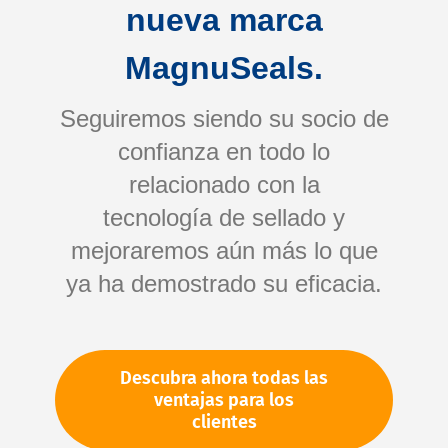
nueva marca
MagnuSeals.
Seguiremos siendo su socio de
confianza en todo lo
relacionado con la
tecnología de sellado y
Saltar
mejoraremos aún más lo que
al
comienzo
ya ha demostrado su eficacia.
de
Su número de artículo:
la
No especificado
galería
Número de artículo
10194
Descubra ahora todas las
de
ventajas para los
imágenes
clientes
Por favor, inicie sesión
Su precio: