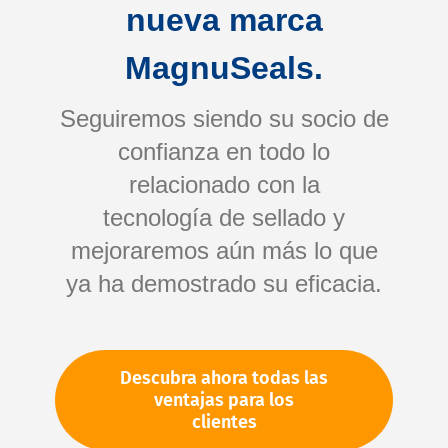
nueva marca
MagnuSeals.
Seguiremos siendo su socio de
confianza en todo lo
relacionado con la
tecnología de sellado y
Saltar
mejoraremos aún más lo que
al
comienzo
ya ha demostrado su eficacia.
de
Su número de artículo:
la
No especificado
galería
Número de artículo
11035
Descubra ahora todas las
de
ventajas para los
imágenes
clientes
Por favor, inicie sesión
Su precio: