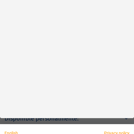
Rápido
Fiable
Justo
Acerca de nosotros
Aviso legal
Disponible personalmente:
English
Privacy policy