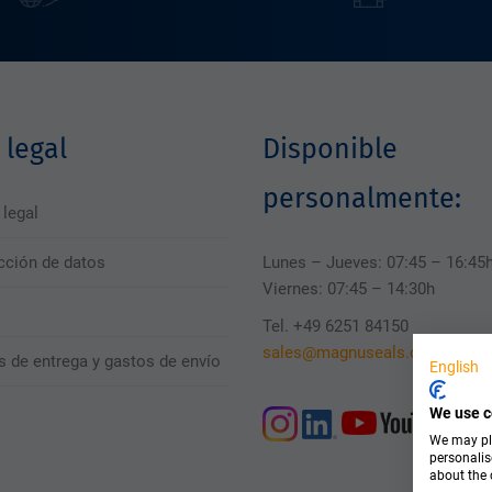
 legal
Disponible
personalmente:
 legal
cción de datos
Lunes – Jueves: 07:45 – 16:45
Viernes: 07:45 – 14:30h
Tel. +49 6251 84150
sales@magnuseals.com
s de entrega y gastos de envío
English
We use c
We may pla
personalis
about the 