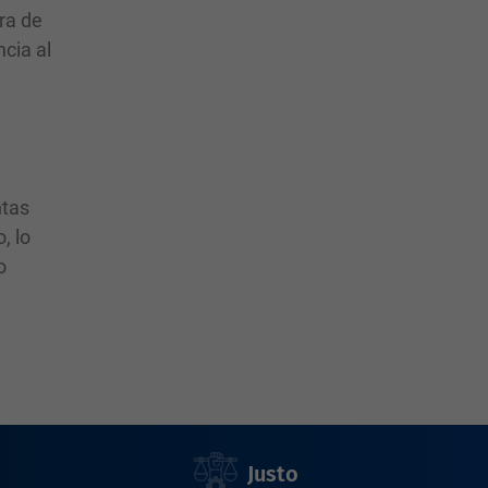
ra de
ncia al
n
ntas
, lo
o
Justo