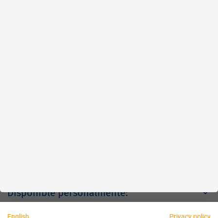
Rápido
Fiable
Justo
Acerca de nosotros
Aviso legal
Disponible personalmente:
English
Privacy policy