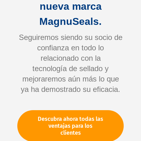
nueva marca
MagnuSeals.
Seguiremos siendo su socio de
confianza en todo lo
relacionado con la
tecnología de sellado y
Saltar
mejoraremos aún más lo que
al
comienzo
ya ha demostrado su eficacia.
de
Su número de artículo:
la
No especificado
galería
Número de artículo
11209
Descubra ahora todas las
de
ventajas para los
imágenes
clientes
Por favor, inicie sesión
Su precio: