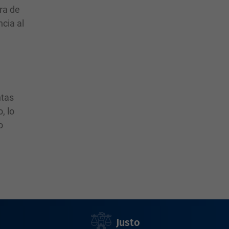
ra de
ncia al
n
ntas
, lo
o
Justo