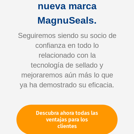
nueva marca
MagnuSeals.
Seguiremos siendo su socio de
confianza en todo lo
relacionado con la
tecnología de sellado y
Saltar
mejoraremos aún más lo que
al
comienzo
ya ha demostrado su eficacia.
de
Su número de artículo:
la
No especificado
galería
Número de artículo
10283
Descubra ahora todas las
de
ventajas para los
imágenes
clientes
Por favor, inicie sesión
Su precio: