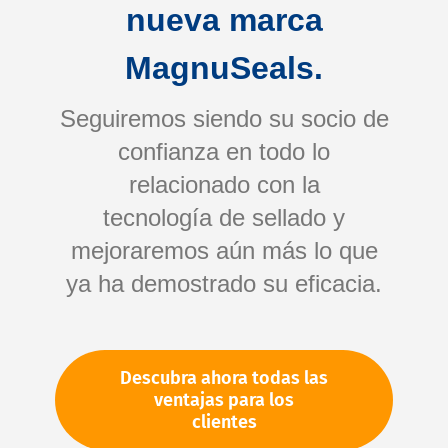
nueva marca
MagnuSeals.
Seguiremos siendo su socio de
confianza en todo lo
relacionado con la
tecnología de sellado y
Saltar
mejoraremos aún más lo que
al
comienzo
ya ha demostrado su eficacia.
de
Su número de artículo:
la
No especificado
galería
Número de artículo
10297
Descubra ahora todas las
de
ventajas para los
imágenes
clientes
Por favor, inicie sesión
Su precio: