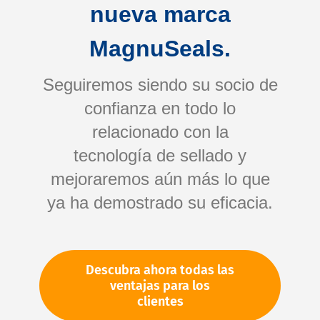
nueva marca
MagnuSeals.
Seguiremos siendo su socio de
confianza en todo lo
relacionado con la
tecnología de sellado y
Saltar
mejoraremos aún más lo que
al
comienzo
ya ha demostrado su eficacia.
de
Su número de artículo:
la
No especificado
galería
Número de artículo
11145
Descubra ahora todas las
de
ventajas para los
imágenes
clientes
Por favor, inicie sesión
Su precio: