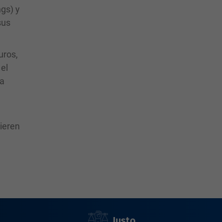
ngs) y
sus
uros,
el
la
uieren
Justo