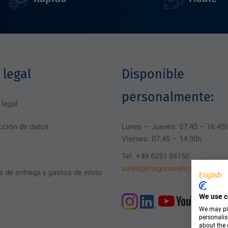
 legal
Disponible
personalmente:
 legal
cción de datos
Lunes – Jueves: 07:45 – 16:45
Viernes: 07:45 – 14:30h
Tel. +49 6251 84150
sales@magnuseals.com
s de entrega y gastos de envío
English
We use c
We may pla
personalis
about the 