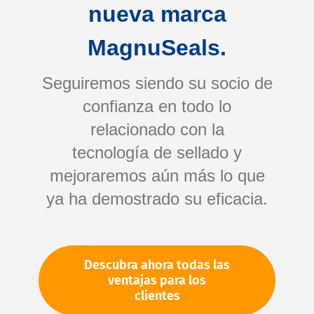
nueva marca
MagnuSeals.
Seguiremos siendo su socio de
confianza en todo lo
relacionado con la
tecnología de sellado y
Saltar
mejoraremos aún más lo que
al
comienzo
ya ha demostrado su eficacia.
de
Su número de artículo:
la
No especificado
galería
Número de artículo
11222
Descubra ahora todas las
de
ventajas para los
imágenes
clientes
Por favor, inicie sesión
Su precio: