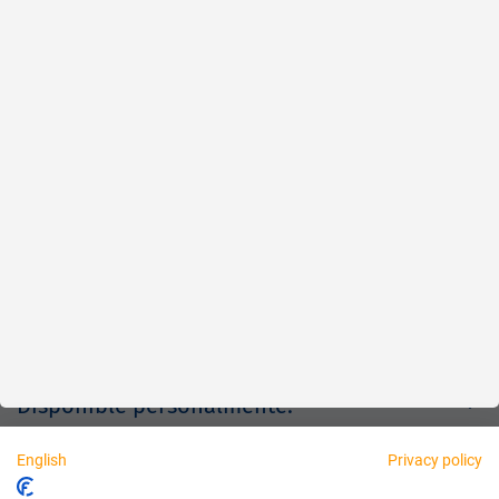
Fiable
Justo
Acerca de nosotros
Aviso legal
Disponible personalmente:
English
Privacy policy
Socios