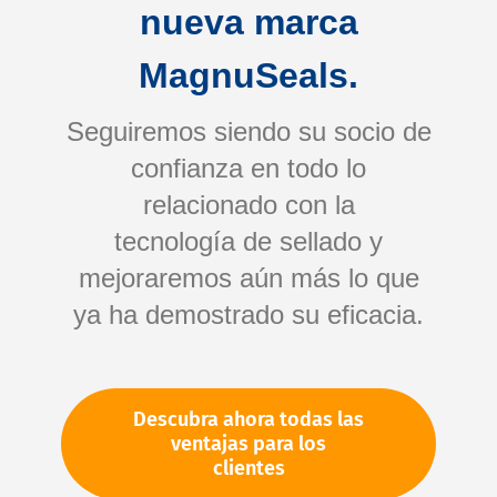
nueva marca
MagnuSeals.
Seguiremos siendo su socio de
confianza en todo lo
relacionado con la
tecnología de sellado y
Saltar
mejoraremos aún más lo que
al
comienzo
ya ha demostrado su eficacia.
de
Su número de artículo:
la
No especificado
galería
Número de artículo
11230
Descubra ahora todas las
de
ventajas para los
imágenes
clientes
Por favor, inicie sesión
Su precio: