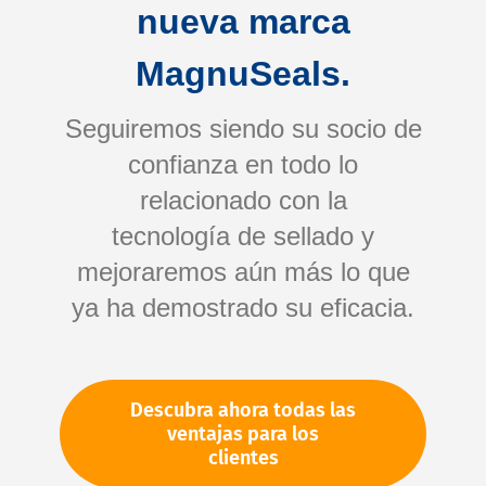
nueva marca
MagnuSeals.
Seguiremos siendo su socio de
confianza en todo lo
relacionado con la
tecnología de sellado y
Saltar
mejoraremos aún más lo que
al
comienzo
ya ha demostrado su eficacia.
de
Su número de artículo:
la
No especificado
galería
Número de artículo
10479
Descubra ahora todas las
de
ventajas para los
imágenes
clientes
Por favor, inicie sesión
Su precio: