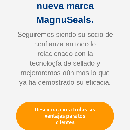
nueva marca
MagnuSeals.
Seguiremos siendo su socio de
confianza en todo lo
relacionado con la
tecnología de sellado y
Saltar
mejoraremos aún más lo que
al
comienzo
ya ha demostrado su eficacia.
de
Su número de artículo:
la
No especificado
galería
Número de artículo
10539
Descubra ahora todas las
de
ventajas para los
imágenes
clientes
Por favor, inicie sesión
Su precio: