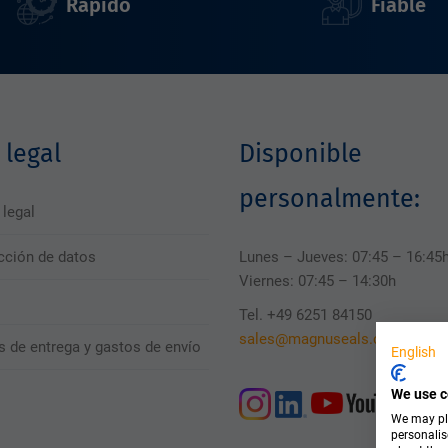
Rápido
Fiable
 legal
Disponible
personalmente:
 legal
cción de datos
Lunes – Jueves: 07:45 – 16:45
Viernes: 07:45 – 14:30h
Tel. +49 6251 84150
sales@magnuseals.com
s de entrega y gastos de envío
English
We use c
We may pla
personalis