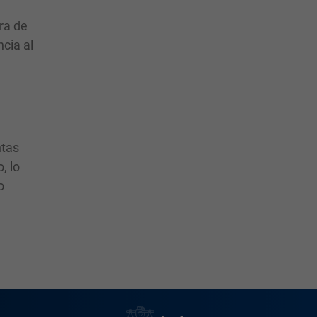
ra de
ncia al
n
ntas
, lo
o