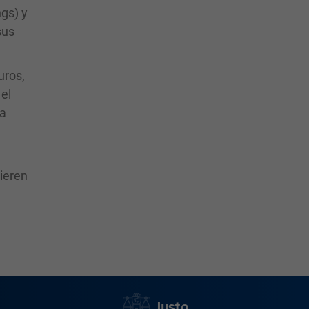
ngs) y
sus
uros,
el
la
uieren
Justo