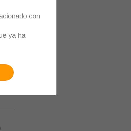
lacionado con
ue ya ha
a