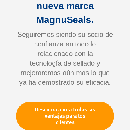
nueva marca
MagnuSeals.
Seguiremos siendo su socio de
confianza en todo lo
relacionado con la
tecnología de sellado y
Saltar
mejoraremos aún más lo que
al
comienzo
ya ha demostrado su eficacia.
de
Su número de artículo:
la
No especificado
galería
Número de artículo
10264
Descubra ahora todas las
de
ventajas para los
imágenes
clientes
Por favor, inicie sesión
Su precio: