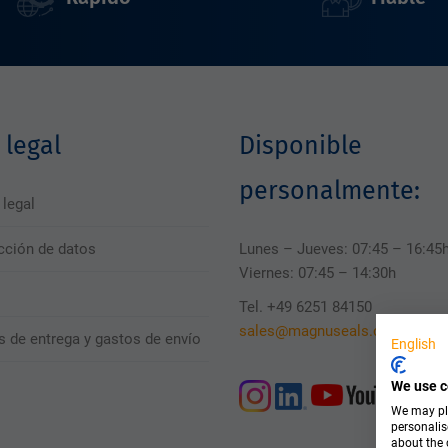
 legal
Disponible
personalmente:
 legal
cción de datos
Lunes – Jueves: 07:45 – 16:45
Viernes: 07:45 – 14:30h
Tel. +49 6251 84150
sales@magnuseals.com
s de entrega y gastos de envío
English
We use c
We may pla
personalis
about the 