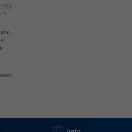
ngs) y
sus
uros,
el
la
uieren
Justo