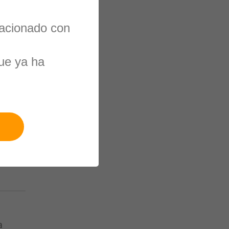
lacionado con
ue ya ha
a