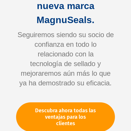
nueva marca
MagnuSeals.
Seguiremos siendo su socio de
confianza en todo lo
relacionado con la
tecnología de sellado y
Saltar
mejoraremos aún más lo que
al
comienzo
ya ha demostrado su eficacia.
de
Su número de artículo:
la
No especificado
galería
Número de artículo
10366
Descubra ahora todas las
de
ventajas para los
imágenes
clientes
Por favor, inicie sesión
Su precio: