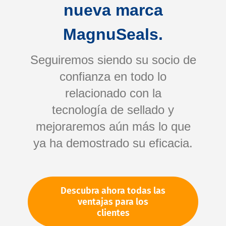
nueva marca
MagnuSeals.
Seguiremos siendo su socio de
confianza en todo lo
relacionado con la
tecnología de sellado y
Saltar
mejoraremos aún más lo que
al
comienzo
ya ha demostrado su eficacia.
de
Su número de artículo:
la
No especificado
galería
Número de artículo
10496
Descubra ahora todas las
de
ventajas para los
imágenes
clientes
Por favor, inicie sesión
Su precio: