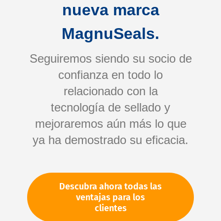
nueva marca
MagnuSeals.
Seguiremos siendo su socio de
confianza en todo lo
relacionado con la
tecnología de sellado y
Saltar
mejoraremos aún más lo que
al
comienzo
ya ha demostrado su eficacia.
de
Su número de artículo:
la
No especificado
galería
Número de artículo
10554
Descubra ahora todas las
de
ventajas para los
imágenes
clientes
Por favor, inicie sesión
Su precio: