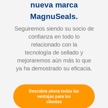
nueva marca
MagnuSeals.
Seguiremos siendo su socio de
confianza en todo lo
relacionado con la
tecnología de sellado y
Saltar
mejoraremos aún más lo que
al
comienzo
ya ha demostrado su eficacia.
de
Su número de artículo:
la
No especificado
galería
Número de artículo
10584
Descubra ahora todas las
de
ventajas para los
imágenes
clientes
Por favor, inicie sesión
Su precio: