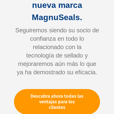
nueva marca
MagnuSeals.
Seguiremos siendo su socio de
confianza en todo lo
relacionado con la
tecnología de sellado y
Saltar
mejoraremos aún más lo que
al
comienzo
ya ha demostrado su eficacia.
de
Su número de artículo:
la
No especificado
galería
Número de artículo
11441
Descubra ahora todas las
de
ventajas para los
imágenes
clientes
Por favor, inicie sesión
Su precio: