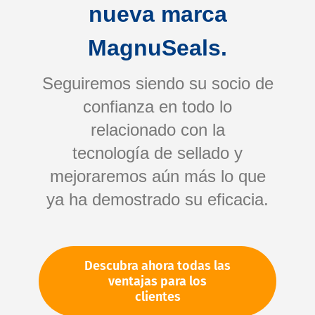
nueva marca
MagnuSeals.
Seguiremos siendo su socio de
confianza en todo lo
relacionado con la
tecnología de sellado y
Saltar
mejoraremos aún más lo que
al
comienzo
ya ha demostrado su eficacia.
de
Su número de artículo:
la
No especificado
galería
Número de artículo
11451
Descubra ahora todas las
de
ventajas para los
imágenes
clientes
Por favor, inicie sesión
Su precio: