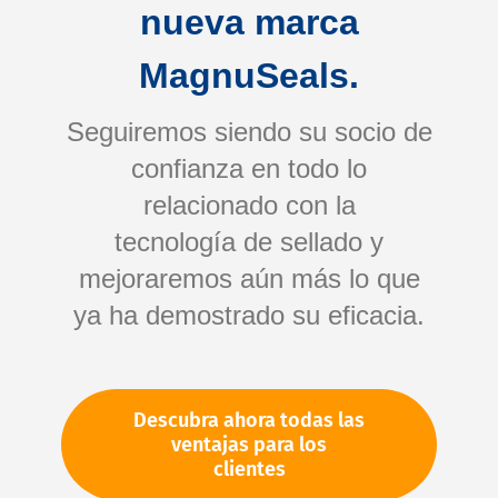
nueva marca
MagnuSeals.
Seguiremos siendo su socio de
confianza en todo lo
relacionado con la
tecnología de sellado y
Saltar
mejoraremos aún más lo que
al
comienzo
ya ha demostrado su eficacia.
de
Su número de artículo:
la
No especificado
galería
Número de artículo
10679
Descubra ahora todas las
de
ventajas para los
imágenes
clientes
Por favor, inicie sesión
Su precio: