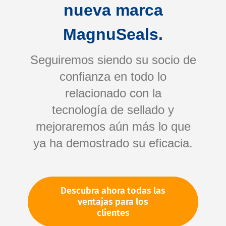
nueva marca
MagnuSeals.
Seguiremos siendo su socio de
confianza en todo lo
relacionado con la
tecnología de sellado y
Saltar
mejoraremos aún más lo que
al
comienzo
ya ha demostrado su eficacia.
de
Su número de artículo:
la
No especificado
galería
Número de artículo
11532
Descubra ahora todas las
de
ventajas para los
imágenes
clientes
Por favor, inicie sesión
Su precio: