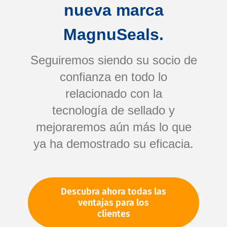
nueva marca
MagnuSeals.
Seguiremos siendo su socio de
confianza en todo lo
relacionado con la
tecnología de sellado y
Saltar
mejoraremos aún más lo que
al
comienzo
ya ha demostrado su eficacia.
de
Su número de artículo:
la
No especificado
galería
Número de artículo
11546
Descubra ahora todas las
de
ventajas para los
imágenes
clientes
Por favor, inicie sesión
Su precio: