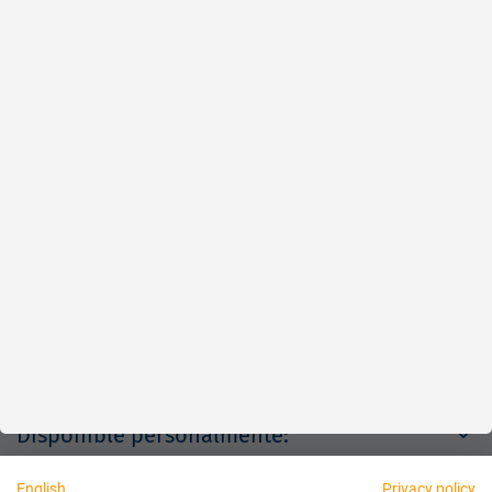
Rápido
Fiable
Justo
Acerca de nosotros
Aviso legal
Disponible personalmente:
English
Privacy policy