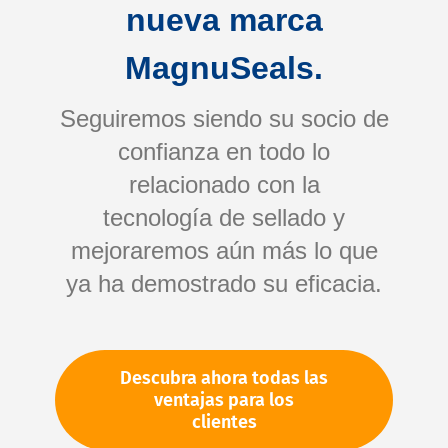
nueva marca
MagnuSeals.
Seguiremos siendo su socio de
confianza en todo lo
relacionado con la
tecnología de sellado y
Saltar
mejoraremos aún más lo que
al
comienzo
ya ha demostrado su eficacia.
de
Su número de artículo:
la
No especificado
galería
Número de artículo
10760
Descubra ahora todas las
de
ventajas para los
imágenes
clientes
Por favor, inicie sesión
Su precio: