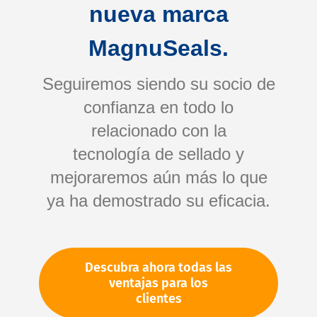
nueva marca
MagnuSeals.
Seguiremos siendo su socio de
confianza en todo lo
relacionado con la
tecnología de sellado y
Saltar
mejoraremos aún más lo que
al
comienzo
ya ha demostrado su eficacia.
de
Su número de artículo:
la
No especificado
galería
Número de artículo
10405
Descubra ahora todas las
de
ventajas para los
imágenes
clientes
Por favor, inicie sesión
Su precio: