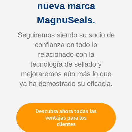
nueva marca
MagnuSeals.
Seguiremos siendo su socio de
confianza en todo lo
relacionado con la
tecnología de sellado y
Saltar
mejoraremos aún más lo que
al
comienzo
ya ha demostrado su eficacia.
de
Su número de artículo:
la
No especificado
galería
Número de artículo
11251
Descubra ahora todas las
de
ventajas para los
imágenes
clientes
Por favor, inicie sesión
Su precio: