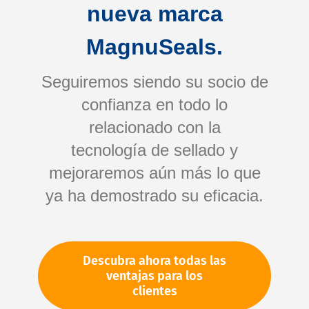
nueva marca
MagnuSeals.
Seguiremos siendo su socio de
confianza en todo lo
relacionado con la
tecnología de sellado y
Saltar
mejoraremos aún más lo que
al
comienzo
ya ha demostrado su eficacia.
de
Su número de artículo:
la
No especificado
galería
Número de artículo
10435
Descubra ahora todas las
de
ventajas para los
imágenes
clientes
Por favor, inicie sesión
Su precio: