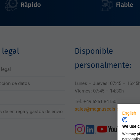
Rápido
Fiable
 legal
Disponible
personalmente:
 legal
cción de datos
Lunes – Jueves: 07:45 – 16:45
Viernes: 07:45 – 14:30h
Tel. +49 6251 84150
sales@magnuseals.com
s de entrega y gastos de envío
English
We use c
We may pla
personalis