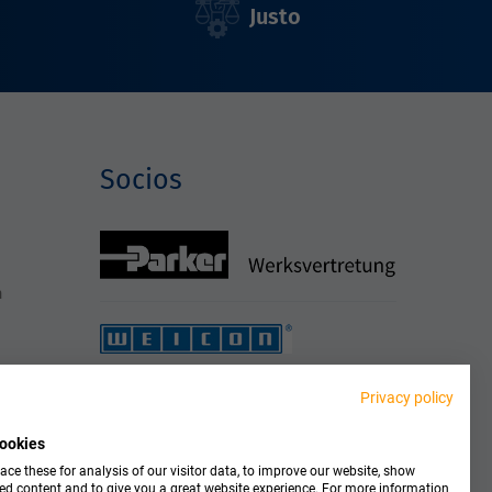
Justo
Socios
h
Privacy policy
ookies
ce these for analysis of our visitor data, to improve our website, show
ed content and to give you a great website experience. For more information