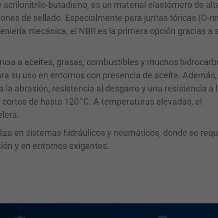
crilonitrilo-butadieno, es un material elastómero de alt
iones de sellado. Especialmente para juntas tóricas (O-ri
ngeniería mecánica, el NBR es la primera opción gracias a 
encia a aceites, grasas, combustibles y muchos hidrocarb
ra su uso en entornos con presencia de aceite. Además, 
a la abrasión, resistencia al desgarro y una resistencia a 
s cortos de hasta 120 °C. A temperaturas elevadas, el
elera.
iliza en sistemas hidráulicos y neumáticos, donde se req
sión y en entornos exigentes.