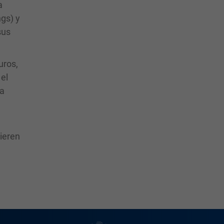
a
ngs) y
sus
uros,
el
la
uieren