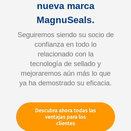
nueva marca
MagnuSeals.
Seguiremos siendo su socio de
confianza en todo lo
relacionado con la
tecnología de sellado y
Saltar
mejoraremos aún más lo que
al
comienzo
ya ha demostrado su eficacia.
de
Su número de artículo:
la
No especificado
galería
Número de artículo
11413
Descubra ahora todas las
de
ventajas para los
imágenes
clientes
Por favor, inicie sesión
Su precio: