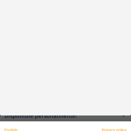
Rápido
Fiable
Justo
Acerca de nosotros
Aviso legal
Disponible personalmente:
English
Privacy policy