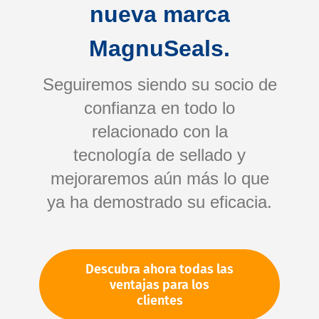
nueva marca
MagnuSeals.
Seguiremos siendo su socio de
confianza en todo lo
relacionado con la
tecnología de sellado y
Saltar
mejoraremos aún más lo que
al
comienzo
ya ha demostrado su eficacia.
de
Su número de artículo:
la
No especificado
galería
Número de artículo
10642
Descubra ahora todas las
de
ventajas para los
imágenes
clientes
Por favor, inicie sesión
Su precio: