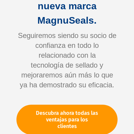
nueva marca
MagnuSeals.
Seguiremos siendo su socio de
confianza en todo lo
relacionado con la
tecnología de sellado y
Saltar
mejoraremos aún más lo que
al
comienzo
ya ha demostrado su eficacia.
de
Su número de artículo:
la
No especificado
galería
Número de artículo
10740
Descubra ahora todas las
de
ventajas para los
imágenes
clientes
Por favor, inicie sesión
Su precio: