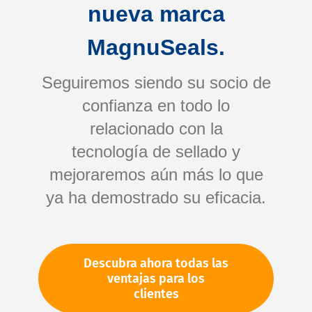
nueva marca
MagnuSeals.
Seguiremos siendo su socio de
confianza en todo lo
relacionado con la
tecnología de sellado y
Saltar
mejoraremos aún más lo que
al
comienzo
ya ha demostrado su eficacia.
de
Su número de artículo:
la
No especificado
galería
Número de artículo
10695
Descubra ahora todas las
de
ventajas para los
imágenes
clientes
Por favor, inicie sesión
Su precio: